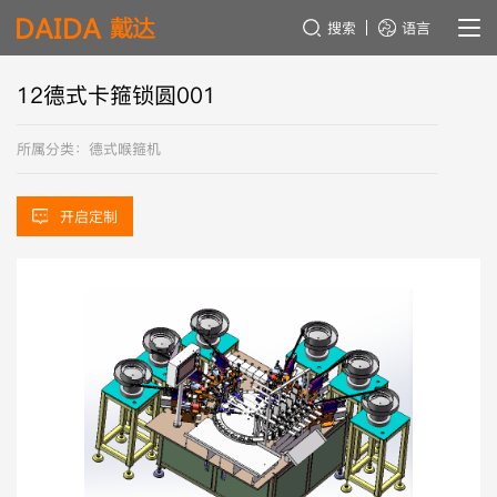
搜索
语言
12德式卡箍锁圆001
所属分类：德式喉箍机
开启定制